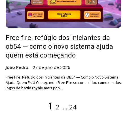
Free fire: refúgio dos iniciantes da
ob54 — como o novo sistema ajuda
quem está começando
João Pedro
27 de julio de 2026
Free Fire: Refúgio dos Iniciantes da OB54 — Como o Novo Sistema
Ajuda Quem Está Começando Free Fire se consolidou como um dos
jogos de battle royale mais pop…
Paginación
Página
Página
Página
1
2
…
24
de
entradas